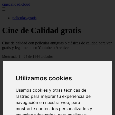
cinecalidad.cloud
☰
peliculas-gratis
Cine de Calidad gratis
Cine de calidad con películas antiguas o clásicas de calidad para ver
gratis y legalmente en Youtube o Archive
Mostrando 1 - 24 de 1844 artículos
Utilizamos cookies
Usamos cookies y otras técnicas de
❮
❯
rastreo para mejorar tu experiencia de
navegación en nuestra web, para
mostrarte contenidos personalizados y
anuncios adecuados, para analizar el