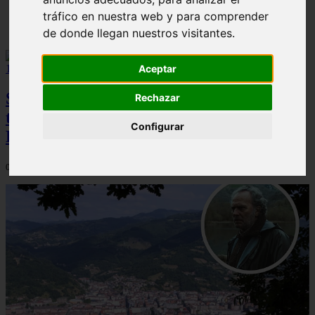
tráfico en nuestra web y para comprender
Solo Las Bestias - Final Explicado
de donde llegan nuestros visitantes.
Aceptar
Spider-Man: Brand New Day brilla en
Rechazar
taquilla pero pierde el top 10 del UCM en
Configurar
Rotten Tomatoes
06/08/2026