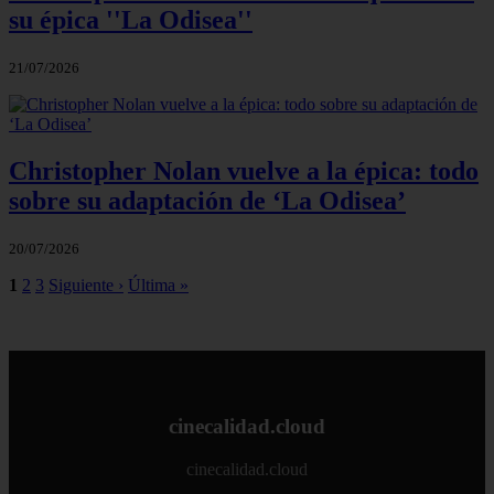
su épica ''La Odisea''
21/07/2026
Christopher Nolan vuelve a la épica: todo
sobre su adaptación de ‘La Odisea’
20/07/2026
1
2
3
Siguiente ›
Última »
cinecalidad.cloud
cinecalidad.cloud