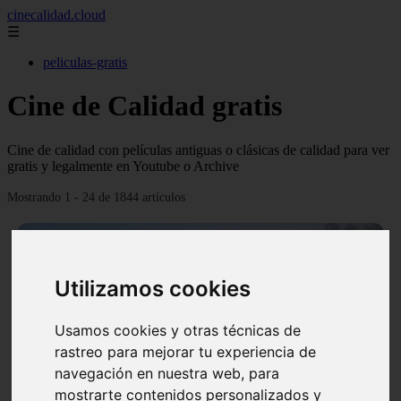
cinecalidad.cloud
☰
peliculas-gratis
Cine de Calidad gratis
Cine de calidad con películas antiguas o clásicas de calidad para ver
gratis y legalmente en Youtube o Archive
Mostrando 1 - 24 de 1844 artículos
Utilizamos cookies
Usamos cookies y otras técnicas de
❮
❯
rastreo para mejorar tu experiencia de
navegación en nuestra web, para
mostrarte contenidos personalizados y