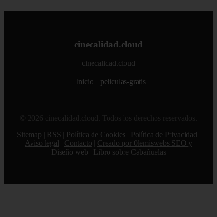
cinecalidad.cloud
cinecalidad.cloud
Inicio
peliculas-gratis
© 2026 cinecalidad.cloud. Todos los derechos reservados.
Sitemap
|
RSS
|
Política de Cookies
|
Política de Privacidad
|
Aviso legal
|
Contacto
|
Creado por 0lemiswebs SEO y
Diseño web
|
Libro sobre Cabañuelas