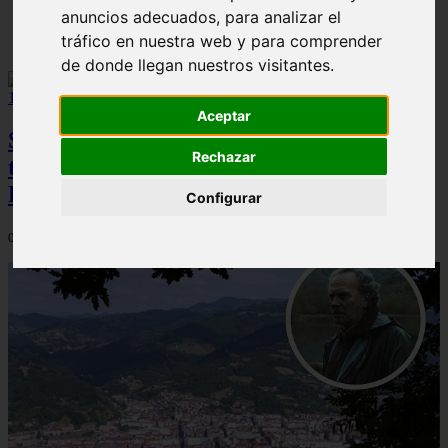
anuncios adecuados, para analizar el
Solo Las Bestias - Final Explicado
tráfico en nuestra web y para comprender
de donde llegan nuestros visitantes.
Aceptar
Spider-Man: Brand New Day brilla en
Rechazar
taquilla pero pierde el top 10 del UCM en
Rotten Tomatoes
Configurar
06/08/2026