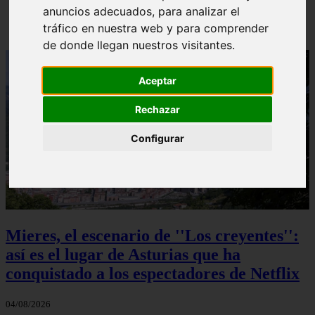
anuncios adecuados, para analizar el
Solo Las Bestias - Final Explicado
tráfico en nuestra web y para comprender
de donde llegan nuestros visitantes.
Aceptar
Rechazar
Configurar
Mieres, el escenario de ''Los creyentes'':
así es el lugar de Asturias que ha
conquistado a los espectadores de Netflix
04/08/2026