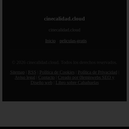
cinecalidad.cloud
cinecalidad.cloud
Inicio
peliculas-gratis
© 2026 cinecalidad.cloud. Todos los derechos reservados.
Sitemap
|
RSS
|
Política de Cookies
|
Política de Privacidad
|
Aviso legal
|
Contacto
|
Creado por 0lemiswebs SEO y
Diseño web
|
Libro sobre Cabañuelas