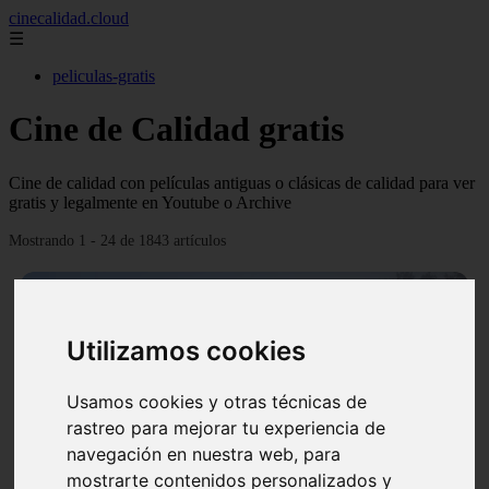
cinecalidad.cloud
☰
peliculas-gratis
Cine de Calidad gratis
Cine de calidad con películas antiguas o clásicas de calidad para ver
gratis y legalmente en Youtube o Archive
Mostrando 1 - 24 de 1843 artículos
Utilizamos cookies
Usamos cookies y otras técnicas de
❮
❯
rastreo para mejorar tu experiencia de
navegación en nuestra web, para
mostrarte contenidos personalizados y