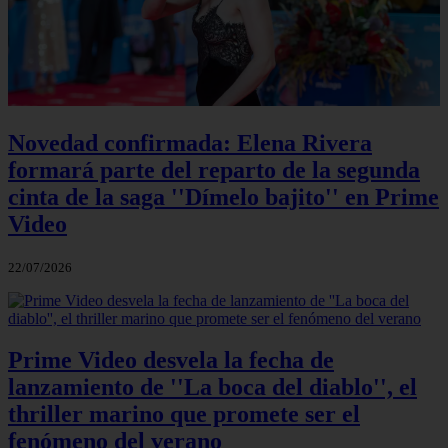
Novedad confirmada: Elena Rivera
formará parte del reparto de la segunda
cinta de la saga ''Dímelo bajito'' en Prime
Video
22/07/2026
Prime Video desvela la fecha de
lanzamiento de ''La boca del diablo'', el
thriller marino que promete ser el
fenómeno del verano