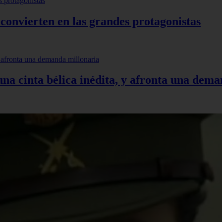
 convierten en las grandes protagonistas
 una cinta bélica inédita, y afronta una dem