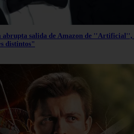
 abrupta salida de Amazon de ''Artificial''
s distintos"