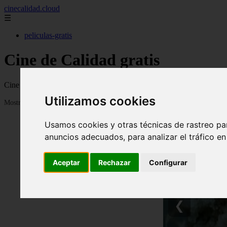
cinecalidad.cloud
☰
peliculas-gratis
Cine de Calidad gratis
Cine de calidad con películas antiguas o clásicas de calidad para ver 
Utilizamos cookies
Mostrando 1 - 24 de 1843 artículos
Usamos cookies y otras técnicas de rastreo pa
anuncios adecuados, para analizar el tráfico e
Aceptar
Rechazar
Configurar
❮