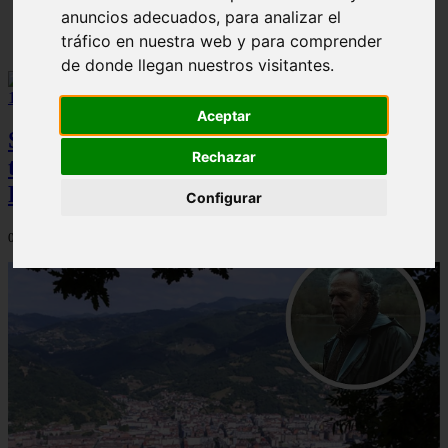
anuncios adecuados, para analizar el
Solo Las Bestias - Final Explicado
tráfico en nuestra web y para comprender
de donde llegan nuestros visitantes.
Aceptar
Spider-Man: Brand New Day brilla en
Rechazar
taquilla pero pierde el top 10 del UCM en
Rotten Tomatoes
Configurar
06/08/2026