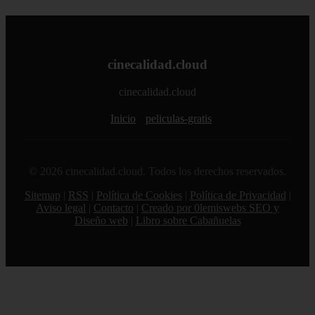
cinecalidad.cloud
cinecalidad.cloud
Inicio
peliculas-gratis
© 2026 cinecalidad.cloud. Todos los derechos reservados.
Sitemap
|
RSS
|
Política de Cookies
|
Política de Privacidad
|
Aviso legal
|
Contacto
|
Creado por 0lemiswebs SEO y
Diseño web
|
Libro sobre Cabañuelas