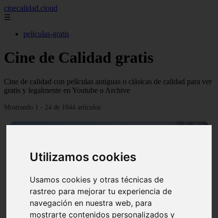
cinecalidad.cloud
☰
peliculas-gratis
Cine de Calidad gratis
Cine de calidad con películas antiguas o clásicas de calidad para ver
gratis y legalmente en Youtube o Archive
Mostrando 1 - 24 de 1844 artículos
Utilizamos cookies
Usamos cookies y otras técnicas de
❮
❯
rastreo para mejorar tu experiencia de
navegación en nuestra web, para
mostrarte contenidos personalizados y