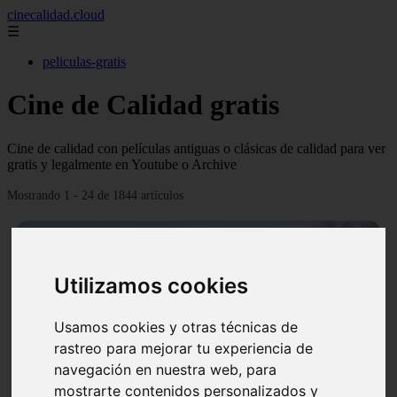
cinecalidad.cloud
☰
peliculas-gratis
Cine de Calidad gratis
Cine de calidad con películas antiguas o clásicas de calidad para ver
gratis y legalmente en Youtube o Archive
Mostrando 1 - 24 de 1844 artículos
Utilizamos cookies
Usamos cookies y otras técnicas de
❮
❯
rastreo para mejorar tu experiencia de
navegación en nuestra web, para
mostrarte contenidos personalizados y