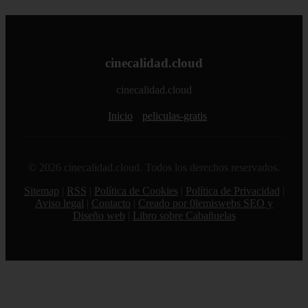
cinecalidad.cloud
cinecalidad.cloud
Inicio
peliculas-gratis
© 2026 cinecalidad.cloud. Todos los derechos reservados.
Sitemap
|
RSS
|
Política de Cookies
|
Política de Privacidad
|
Aviso legal
|
Contacto
|
Creado por 0lemiswebs SEO y
Diseño web
|
Libro sobre Cabañuelas