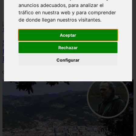
anuncios adecuados, para analizar el
Solo Las Bestias - Final Explicado
tráfico en nuestra web y para comprender
de donde llegan nuestros visitantes.
Aceptar
Spider-Man: Brand New Day brilla en
Rechazar
taquilla pero pierde el top 10 del UCM en
Rotten Tomatoes
Configurar
06/08/2026