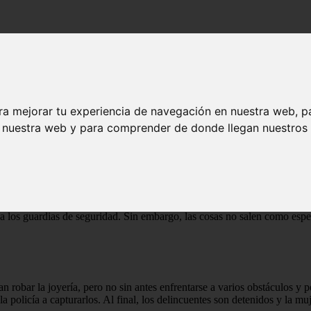
ra mejorar tu experiencia de navegación en nuestra web, p
n nuestra web y para comprender de donde llegan nuestros v
jda en 1958. La trama se centra en un grupo de delincuentes que planea
r a los guardias de seguridad. Sin embargo, las cosas no salen como es
an robar la joyería, pero no sin antes enfrentarse a varios obstáculos y
a policía a capturarlos. Al final, los delincuentes son detenidos y la m