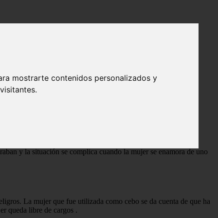
ara mostrarte contenidos personalizados y
isitantes.
n un robo en una joyería de Madrid. Para llevar a cabo su plan,
peraban y la situación se complica cuando la mujer se enamora de uno
 peligros. La mujer que fue utilizada como cebo se da cuenta de que ha
ujer queda libre de cargos
.