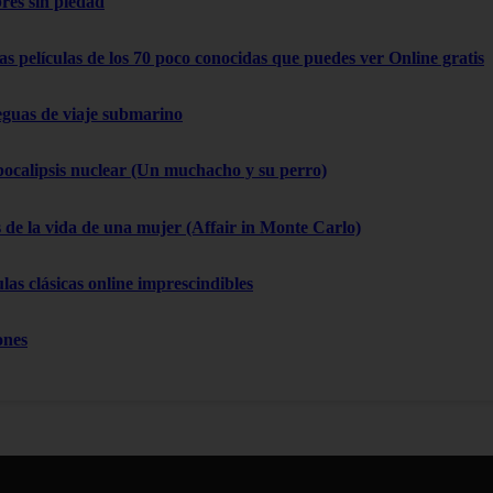
res sin piedad
as películas de los 70 poco conocidas que puedes ver Online gratis
eguas de viaje submarino
pocalipsis nuclear (Un muchacho y su perro)
 de la vida de una mujer (Affair in Monte Carlo)
las clásicas online imprescindibles
ones