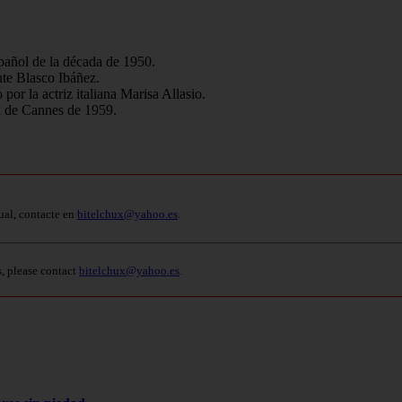
spañol de la década de 1950.
nte Blasco Ibáñez.
por la actriz italiana Marisa Allasio.
l de Cannes de 1959.
ual, contacte en
bitelchux@yahoo.es
.
s, please contact
bitelchux@yahoo.es
.