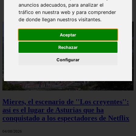
anuncios adecuados, para analizar el
Solo Las Bestias - Final Explicado
tráfico en nuestra web y para comprender
de donde llegan nuestros visitantes.
Aceptar
Rechazar
Configurar
Mieres, el escenario de ''Los creyentes'':
así es el lugar de Asturias que ha
conquistado a los espectadores de Netflix
04/08/2026