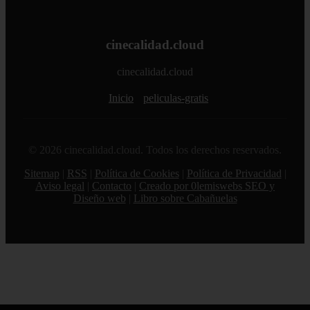
cinecalidad.cloud
cinecalidad.cloud
Inicio
peliculas-gratis
© 2026 cinecalidad.cloud. Todos los derechos reservados.
Sitemap
|
RSS
|
Política de Cookies
|
Política de Privacidad
|
Aviso legal
|
Contacto
|
Creado por 0lemiswebs SEO y
Diseño web
|
Libro sobre Cabañuelas