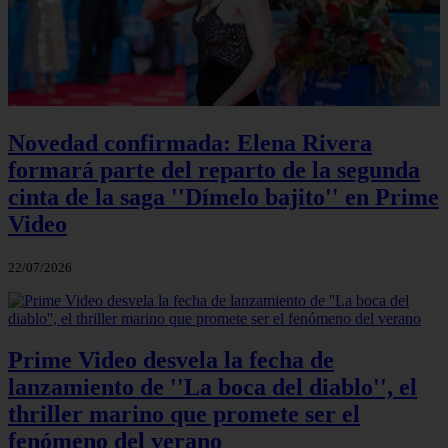
Novedad confirmada: Elena Rivera
formará parte del reparto de la segunda
cinta de la saga ''Dímelo bajito'' en Prime
Video
22/07/2026
Prime Video desvela la fecha de
lanzamiento de ''La boca del diablo'', el
thriller marino que promete ser el
fenómeno del verano