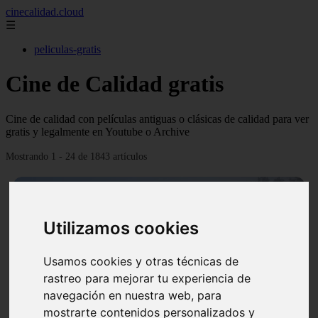
cinecalidad.cloud
☰
peliculas-gratis
Cine de Calidad gratis
Cine de calidad con películas antiguas o clásicas de calidad para ver
gratis y legalmente en Youtube o Archive
Mostrando 1 - 24 de 1843 artículos
Utilizamos cookies
Usamos cookies y otras técnicas de
❮
❯
rastreo para mejorar tu experiencia de
navegación en nuestra web, para
mostrarte contenidos personalizados y