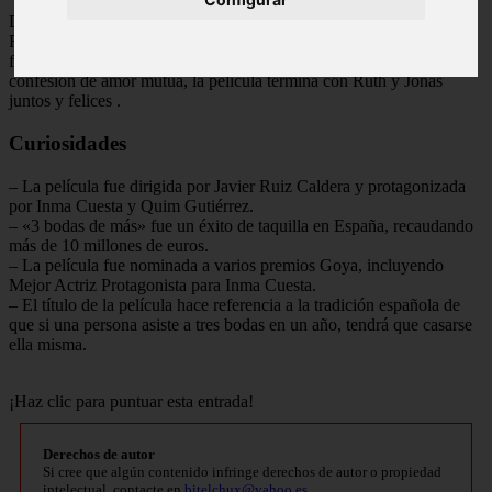
Después de una serie de situaciones cómicas y enredos amorosos,
Ruth finalmente se da cuenta de que el amor de su vida ha estado
frente a ella todo el tiempo: su mejor amigo, Jonás. Después de una
confesión de amor mutua, la película termina con Ruth y Jonás
juntos y felices
.
Curiosidades
– La película fue dirigida por Javier Ruiz Caldera y protagonizada
por Inma Cuesta y Quim Gutiérrez.
– «3 bodas de más» fue un éxito de taquilla en España, recaudando
más de 10 millones de euros.
– La película fue nominada a varios premios Goya, incluyendo
Mejor Actriz Protagonista para Inma Cuesta.
– El título de la película hace referencia a la tradición española de
que si una persona asiste a tres bodas en un año, tendrá que casarse
ella misma.
¡Haz clic para puntuar esta entrada!
Derechos de autor
Si cree que algún contenido infringe derechos de autor o propiedad
intelectual, contacte en
bitelchux@yahoo.es
.