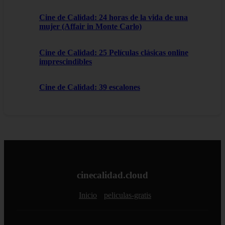
Cine de Calidad: 24 horas de la vida de una
mujer (Affair in Monte Carlo)
Cine de Calidad: 25 Películas clásicas online
imprescindibles
Cine de Calidad: 39 escalones
cinecalidad.cloud
Inicio
peliculas-gratis