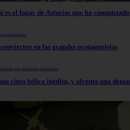
sí es el lugar de Asturias que ha conquistado
 convierten en las grandes protagonistas
 una cinta bélica inédita, y afronta una dem