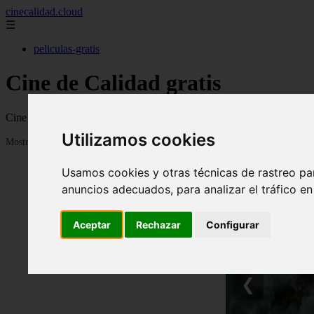
cinecalidad.cloud
☰
peliculas-gratis
Cine de Calidad gratis
Cine de calidad con películas antiguas o clásicas de calidad para ver 
Utilizamos cookies
Mostrando 1 - 24 de 1844 artículos
Usamos cookies y otras técnicas de rastreo pa
anuncios adecuados, para analizar el tráfico e
Aceptar
Rechazar
Configurar
❮