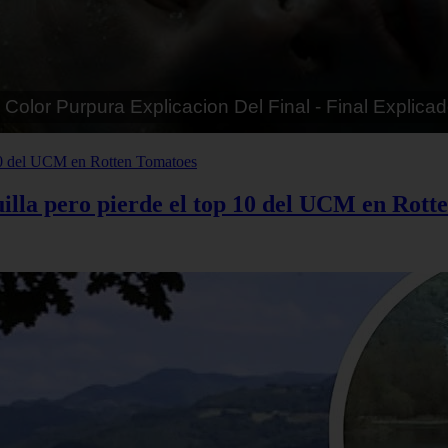
tias - Final Explicado
illa pero pierde el top 10 del UCM en Rott