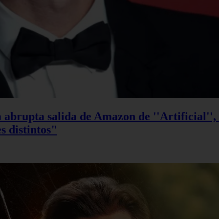
 abrupta salida de Amazon de ''Artificial''
s distintos"